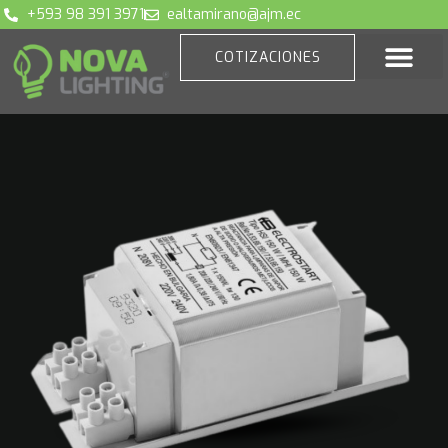
+593 98 391 3971
ealtamirano@ajm.ec
COTIZACIONES